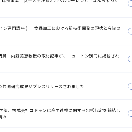
学連携事業 女子大生が考えたヘルシーレシピ「なんちゃって
 オンライン専門講座 ) － 食品加工における新技術開発の現状と今後の
門員 内野美恵教授の取材記事が、ニュートン別冊に掲載され
の共同研究成果がプレスリリースされました
大学部、株式会社コドモンは産学連携に関する包括協定を締結し
構≫