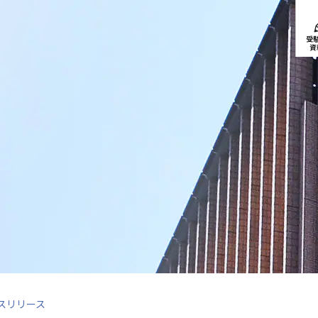
受
資
ースリリース