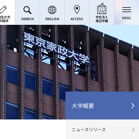
験生の方
学校法人
MENU
SEARCH
ENGLISH
ACCESS
料請求
渡辺学園
大学概要
ニュースリリース