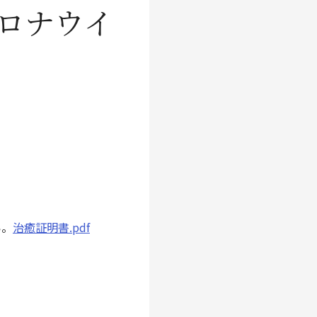
ロナウイ
い。
治癒証明書.pdf