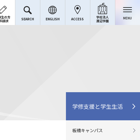
験生の方
学校法人
MENU
SEARCH
ENGLISH
ACCESS
料請求
渡辺学園
学修支援と学生生活
板橋キャンパス