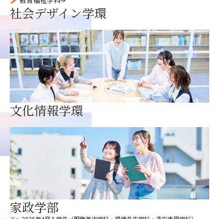
教育福祉学科
社会デザイン学環
文化情報学環
家政学部
※
〜2025年4月入学生（服飾美術学科・環境共生学科・造形表現学科）