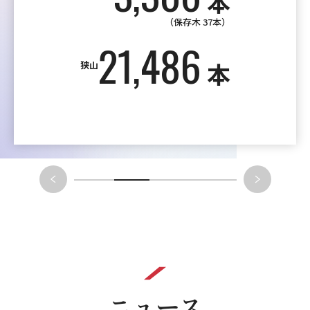
本
）
本
後援会ドリームプラ
EVEファッションシ
ア
ン奨学金
ョー
ニュース