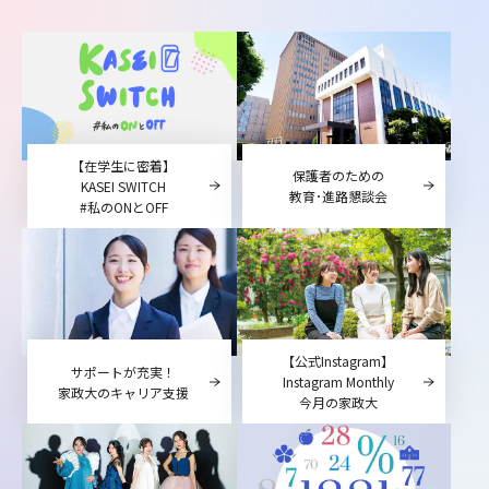
【在学生に密着】
保護者のための
KASEI SWITCH
教育･進路懇談会
#私のONとOFF
【公式Instagram】
サポートが充実！
Instagram Monthly
家政大のキャリア支援
今月の家政大