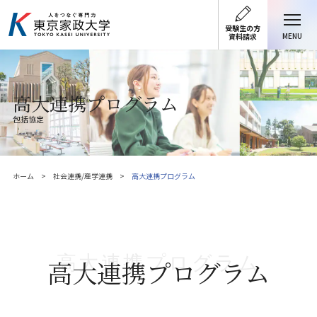
受験生の方
MENU
資料請求
高大連携プログラム
包括協定
ホーム
社会連携/産学連携
高大連携プログラム
高大連携プログラム
高大連携プログラム