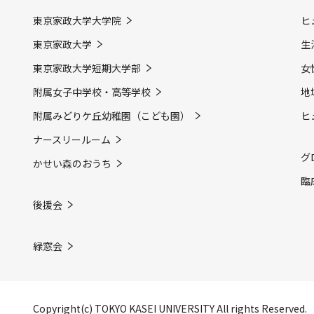
東京家政大学大学院
ヒ
東京家政大学
生
東京家政大学短期大学部
女
附属女子中学校・高等学校
地
附属みどりケ丘幼稚園（こども園）
ヒ
ナースリールーム
グ
かせい森のおうち
臨
後援会
緑窓会
Copyright(c) TOKYO KASEI UNIVERSITY All rights Reserved.