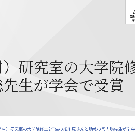
受
資
村）研究室の大学院修
聡先生が学会で受賞
重村）研究室の大学院修士2年生の細川恵さんと助教の宮内聡先生が学