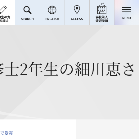
験生の方
学校法人
MENU
SEARCH
ENGLISH
ACCESS
料請求
渡辺学園
士2年生の細川恵さ
会で受賞