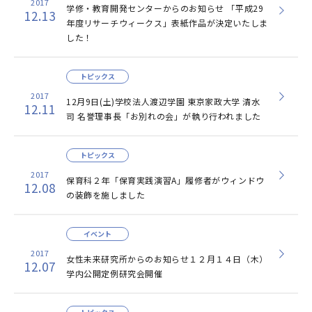
2017
学修・教育開発センターからのお知らせ 「平成29
12.13
年度リサーチウィークス」表紙作品が決定いたしま
した
！
トピックス
2017
12月9日(土)学校法人渡辺学園 東京家政大学 清水
12.11
司 名誉理事長「お別れの会」が執り行われました
トピックス
2017
保育科２年「保育実践演習A」履修者がウィンドウ
12.08
の装飾を施しました
イベント
2017
女性未来研究所からのお知らせ１２月１４日（木）
12.07
学内公開定例研究会開催