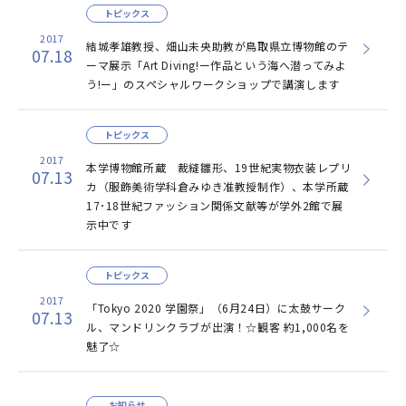
トピックス
2017
結城孝雄教授、畑山未央助教が鳥取県立博物館のテ
07.18
ーマ展示「Art Diving!ー作品という海へ潜ってみよ
う!ー」のスペシャルワークショップで講演します
トピックス
2017
本学博物館所蔵 裁縫雛形、19世紀実物衣装レプリ
07.13
カ（服飾美術学科倉みゆき准教授制作）、本学所蔵
17･18世紀ファッション関係文献等が学外2館で展
示中です
トピックス
2017
「Tokyo 2020 学園祭」（6月24日）に太鼓サーク
07.13
ル、マンドリンクラブが出演！☆観客 約1,000名を
魅了☆
お知らせ