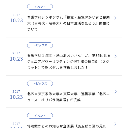
イベント
2017
看護学科シンポジウム『視覚・聴覚障がい者と補助
10.23
犬（盲導犬・聴導犬）の日常生活を知ろう』開催に
ついて
トピックス
2017
看護学科１年生（澤山あおいさん）が、第35回世界
10.23
ジュニアパワーリフティング選手権の種目別（スク
ワット）で銅メダルを獲得しました！
トピックス
2017
北区×東京家政大学×東洋大学 連携事業「北区ニ
10.23
ュース オリパラ特集号」が完成
イベント
2017
博物館からのお知らせ企画展「辰五郎と滋の見た