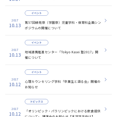
イベント
2017
第57回緑苑祭（学園祭）児童学科・保育科企画シン
10.13
ポジウムの開催について
イベント
2017
地域連携推進センター「Tokyo Kasei 塾2017」開
10.13
催について
イベント
2017
心理カウンセリング学科「卒業生と語る会」開催の
10.12
お知らせ
トピックス
2017
「オリンピック・パラリンピックにおける飲食提供
10.12
について」 講演会のお知らせ【本学学生向け】