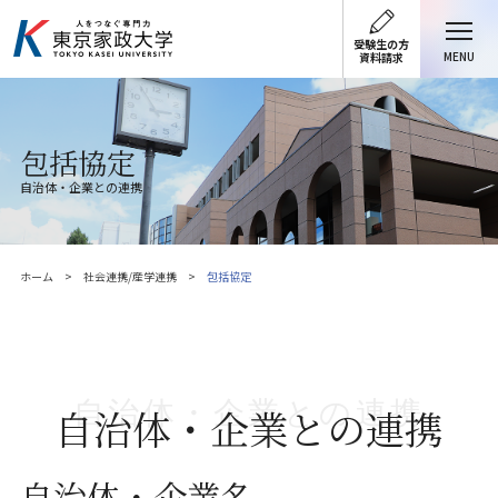
受験生の方
MENU
資料請求
包括協定
自治体・企業との連携
ホーム
社会連携/産学連携
包括協定
自治体・企業との連携
自治体・企業との連携
自治体・企業名