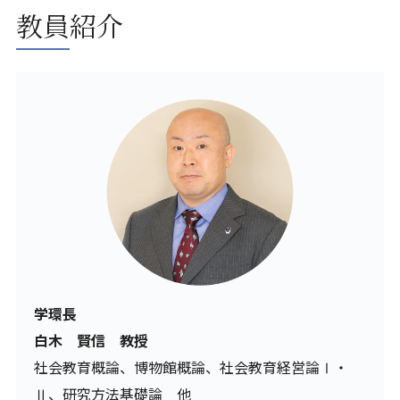
教員紹介
学環長
白木 賢信 教授
社会教育概論、博物館概論、社会教育経営論Ⅰ・
Ⅱ、研究方法基礎論 他