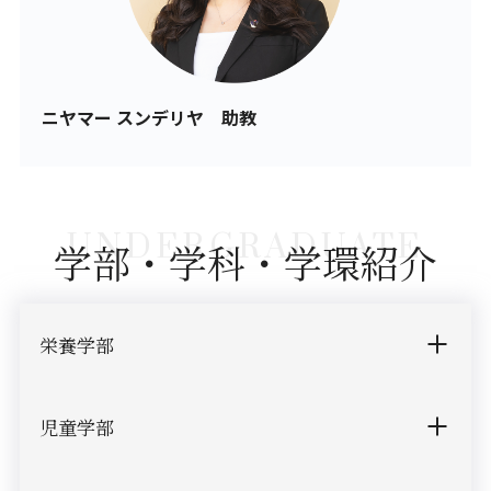
ニヤマー スンデリヤ 助教
UNDERGRADUATE
学部・学科・学環紹介
栄養学部
児童学部