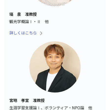
塙 泉 准教授
観光学概論Ⅰ・Ⅱ 他
詳しくはこちら
宮地 孝宣 准教授
生涯学習支援論Ⅰ、ボランティア・NPO論 他