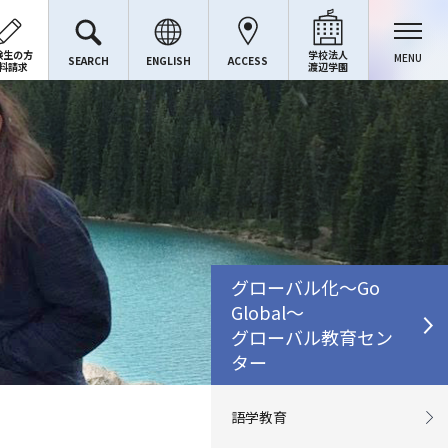
験生の方
学校法人
MENU
SEARCH
ENGLISH
ACCESS
料請求
渡辺学園
グローバル化～Go
Global～
グローバル教育セン
ター
語学教育