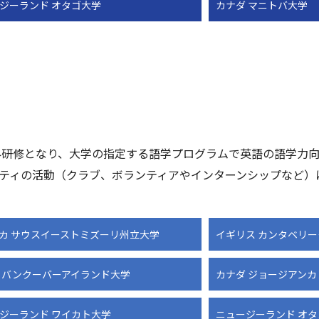
ジーランド オタゴ大学
カナダ マニトバ大学
外研修となり、大学の指定する語学プログラムで英語の語学力
ティの活動（クラブ、ボランティアやインターンシップなど）
カ サウスイーストミズーリ州立大学
イギリス カンタベリ
 バンクーバーアイランド大学
カナダ ジョージアン
ジーランド ワイカト大学
ニュージーランド オ