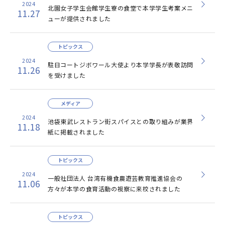
2024
北園女子学生会館学生寮の食堂で本学学生考案メニ
11.27
ューが提供されました
トピックス
2024
駐日コートジボワール大使より本学学長が表敬訪問
11.26
を受けました
メディア
2024
池袋東武レストラン街スパイスとの取り組みが業界
11.18
紙に掲載されました
トピックス
2024
一般社団法人 台湾有機食農遊芸教育推進協会の
11.06
方々が本学の食育活動の視察に来校されました
トピックス