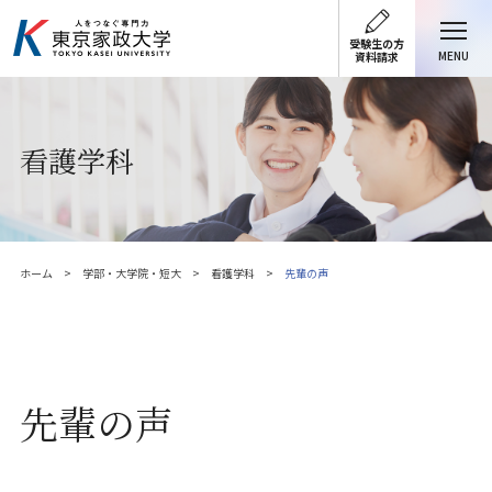
受験生の方
MENU
資料請求
看護学科
ホーム
学部・大学院・短大
看護学科
先輩の声
先輩の声