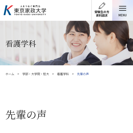
受験生の方
MENU
資料請求
看護学科
ホーム
学部・大学院・短大
看護学科
先輩の声
先輩の声