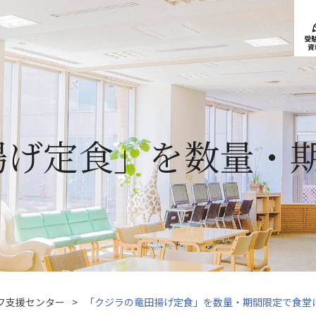
受
資
揚げ定食」を数量・
フ支援センター
「クジラの竜田揚げ定食」を数量・期間限定で食堂