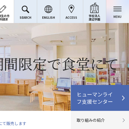
験生の方
学校法人
MENU
SEARCH
ENGLISH
ACCESS
料請求
渡辺学園
期間限定で食堂にて
ヒューマンライ
フ支援センター
取り組みの紹介
にて販売します