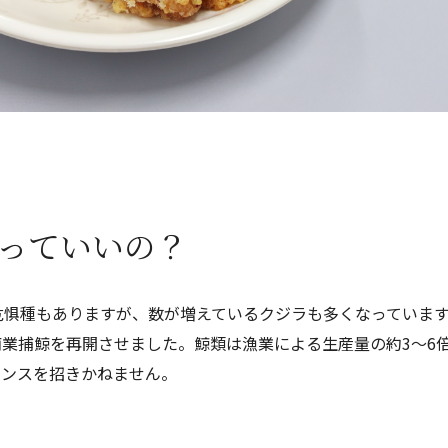
捕っていいの？
滅危惧種もありますが、数が増えているクジラも多くなっています
業捕鯨を再開させました。鯨類は漁業による生産量の約3～6
ランスを招きかねません。