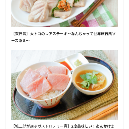
【双日賞】
大トロのレアステーキ～なんちゃって世界旅行風ソ
ース添え～
【城二郎が選ぶガストロノミー賞】
2度美味しい！あんかけま