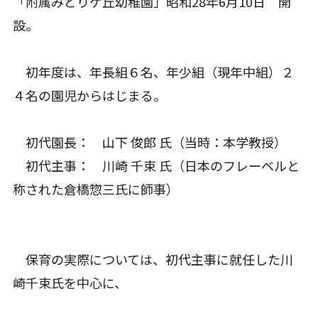
「附属みどりケ丘幼稚園」昭和28年6月10日 開
設。
初年度は、年長組６名、年少組（現年中組）２
４名の園児からはじまる。
初代園長： 山下 俊郎 氏（当時：本学教授）
初代主事： 川崎 千束 氏（日本のフレーベルと
称された倉橋惣三氏に師事）
保育の実際については、初代主事に就任した川
崎千束氏を中心に、