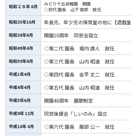
みどりケ丘幼稚園 開園
昭和２８年 6月
◇初代 園長 山下 俊郎 就任
年長児、年少児の保育室の他に【遊戯室
昭和35年10月
開園10周年 同窓会設立
昭和38年6月
◇第二代 園長 堀内 康人 就任
昭和49年4月
◇第三代 園長 山内 昭道 就任
昭和59年4月
◇第四代 園長 金平 文二 就任
平成1年4月
◇第五代 園長 山内 昭道 就任
平成4年4月
開園40周年 園歌制定
平成5年6月
同窓後援会「しいのみ」設立
平成9年 12月
◇第六代 園長 服部 公一 就任
平成10年 4月