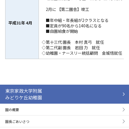
2月に 【第二園舎】竣工
■年中組・年長組が2クラスとなる
平成31年 4月
■定員が90名から140名になる
■自園給食が開始
◇第十三代 園長 本村 真弓 就任
◇第二代副 園長 岩田 力 就任
◇幼稚園・ナースリー統括顧問 金城悟就任
東京家政大学附属
みどりケ丘幼稚園
園の概要
園長ごあいさつ