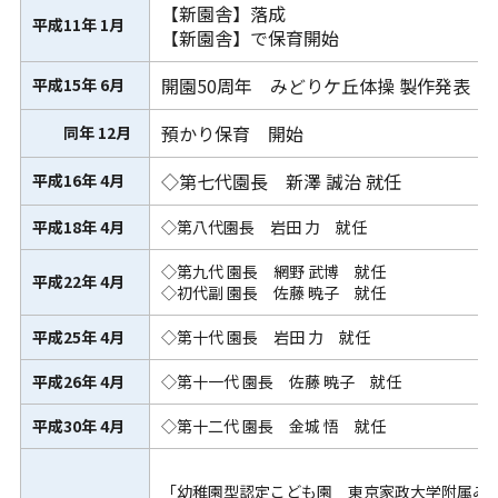
【新園舎】落成
平成11年 1月
【新園舎】で保育開始
開園50周年 みどりケ丘体操 製作発表
平成15年 6月
預かり保育 開始
同年 12月
◇第七代園長 新澤 誠治 就任
平成16年 4月
平成18年 4月
◇第八代園長 岩田 力 就任
◇第九代 園長 網野 武博 就任
平成22年 4月
◇初代副 園長 佐藤 暁子 就任
平成
25
年
4
月
◇第十代 園長 岩田 力 就任
平成26年 4月
◇第十一代 園長 佐藤 暁子 就任
平成
30
年
4
月
◇第十二代 園長 金城 悟 就任
「幼稚園型認定こども園 東京家政大学附属