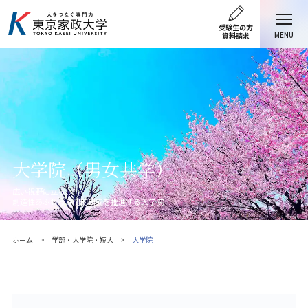
受験生の方
MENU
資料請求
大学院（男女共学）
広い視野に立ち、
創造性あふれる専門的研究を推進する大学院
ホーム
学部・大学院・短大
大学院