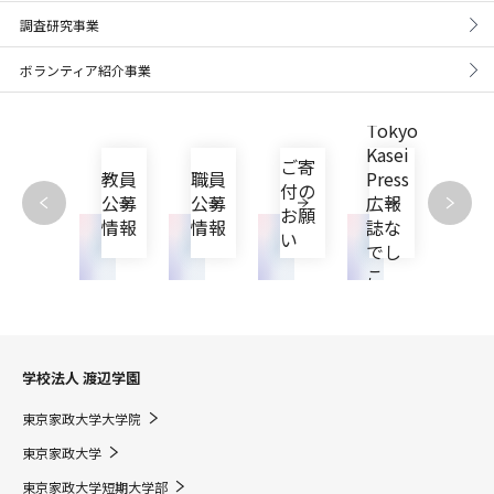
調査研究事業
ボランティア紹介事業
Tokyo
東京
Kasei
家政
自己
ご寄
教員
職員
Press
大学
点検
付の
公募
公募
広報
機関
評価
お願
情報
情報
誌な
リポ
活動
い
でし
ジト
こ
リ
学校法人 渡辺学園
東京家政大学大学院
東京家政大学
東京家政大学短期大学部