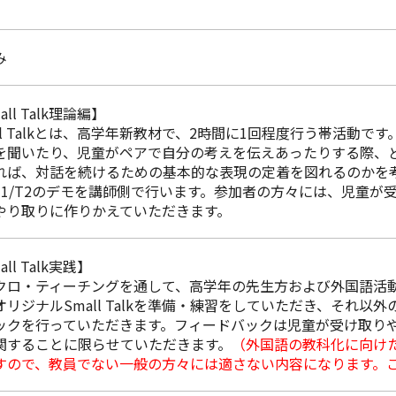
み
all Talk理論編】
all Talkとは、高学年新教材で、2時間に1回程度行う帯活動で
を聞いたり、児童がペアで自分の考えを伝えあったりする際、
れば、対話を続けるための基本的な表現の定着を図れるのかを
T1/T2のデモを講師側で行います。参加者の方々には、児童が
やり取りに作りかえていただきます。
all Talk実践】
クロ・ティーチングを通して、高学年の先生方および外国語活
オリジナルSmall Talkを準備・練習をしていただき、それ以
ックを行っていただきます。フィードバックは児童が受け取り
関することに限らせていただきます。
（外国語の教科化に向け
すので、教員でない一般の方々には適さない内容になります。