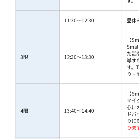
す。
11:30～12:30
昼休
【Sm
Sm
た話
3限
12:30～13:30
導す
す。
り・
【Sm
マイ
心に
4限
13:40～14:40
ドバ
りに
りま