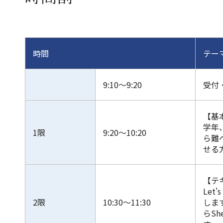
時間
テー
9:10～9:20
受付
【基
学年
1限
9:20～10:20
ら難
せる
【テ
Let
2限
10:30～11:30
します。
らShe