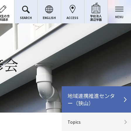
験生の方
学校法人
MENU
SEARCH
ENGLISH
ACCESS
料請求
渡辺学園
修会
地域連携推進センタ
ー（狭山）
Topics