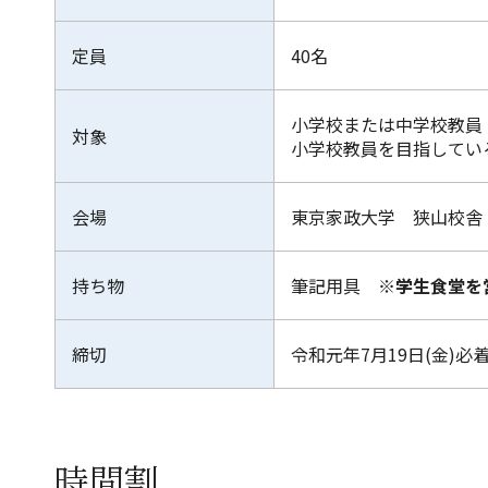
定員
40名
小学校または中学校教員
対象
小学校教員を目指してい
会場
東京家政大学 狭山校舎
持ち物
筆記用具
※学生食堂を
締切
令和元年7月19日(金)必
時間割