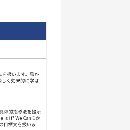
ュを扱います。易か
楽しく効果的に学ば
tilの具体的指導法を提示
 is it? We Can!1か
tch?などの目標文を扱いま