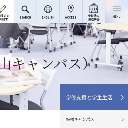
験生の方
学校法人
MENU
SEARCH
ENGLISH
ACCESS
料請求
渡辺学園
山キャンパス）
学修支援と学生生活
板橋キャンパス