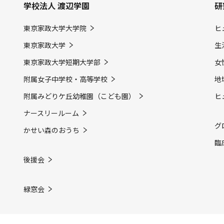
学校法人 渡辺学園
研
東京家政大学大学院
ヒ
東京家政大学
生
東京家政大学短期大学部
女
附属女子中学校・高等学校
地
附属みどりケ丘幼稚園（こども園）
ヒ
ナースリールーム
グ
かせい森のおうち
臨
後援会
緑窓会