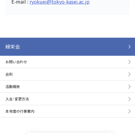
E-mail :
ryokuei@tokyo-kasei.ac.jp
緑栄会
お問い合わせ
会則
活動報告
入会･変更方法
本年度の行事案内