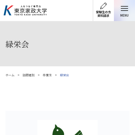
受験生の方
MENU
資料請求
緑栄会
ホーム
訪問者別
卒業生
緑栄会