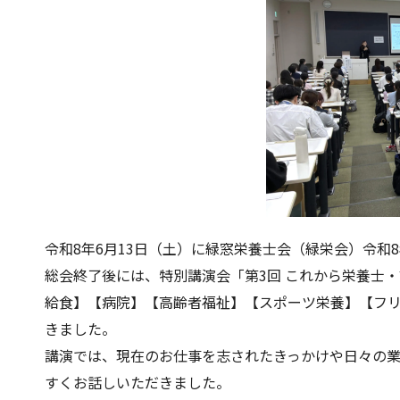
令和8
年
6
月
13
日（土）に緑窓栄養士会（緑栄会）令和
8
総会終了後には、特別講演会「第
3
回 これから栄養士
給食】【病院】【高齢者福祉】【スポーツ栄養】【フ
きました。
講演では、現在のお仕事を志されたきっかけや日々の
すくお話しいただきました。