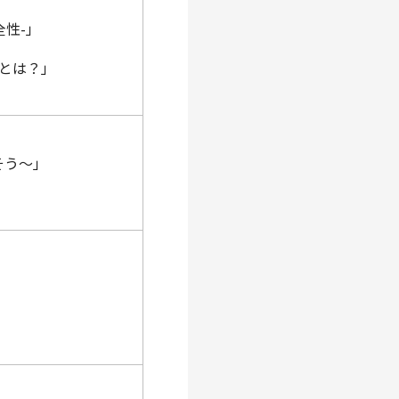
全性-」
とは？」
そう～」
」