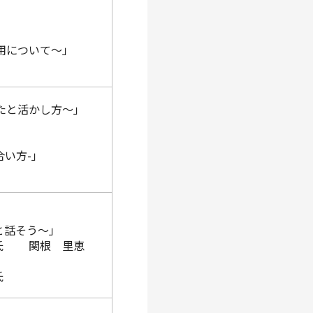
用について～」
たと活かし方～」
合い方-」
と話そう～」
 氏 関根 里恵
氏