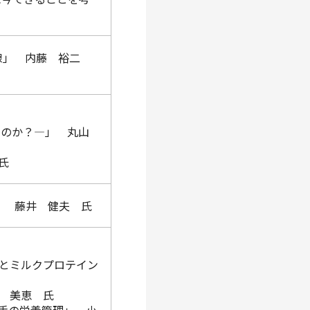
前線」 内藤 裕二
いるのか？―」 丸山
氏
」 藤井 健夫 氏
とミルクプロテイン
 美恵 氏
手の栄養管理」 小