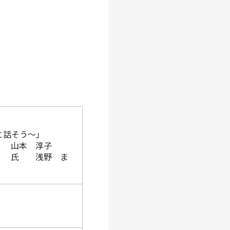
と話そう～」
氏 山本 淳子
 浅野 ま