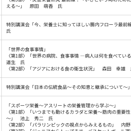
える～」 原田 萌香 氏
特別講演会「今、栄養士に知ってほしい腸内フローラ最
氏
「世界の食事事情」
〈第1部〉「世界の病院、食事事情 ―病人は何を食べて
道生 氏
〈第2部〉「アジアにおける食の衛生状況」 森田 幸雄 
特別講演会「日本の伝統食品～その知恵と継承について～
「スポーツ栄養～アスリートの栄養管理から学ぶ～」
〈第1部〉「いつまでも動けるカラダと栄養～筋肉の重要性
～」 池上 秀二 氏
〈第2部〉「パラリンピックの視点からみえるもの」 内野
〈第3部〉「ジュニアからトップまで、バスケットボール選