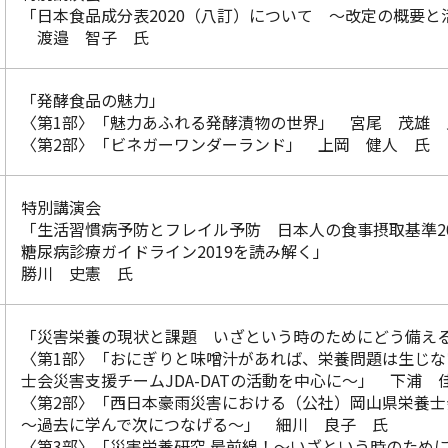
「日本食品成分表2020（八訂）について ～改定の概要と
渡邉 智子 氏
「発酵食品の魅力」
〈第1部〉「魅力あふれる発酵漬物の世界」 宮尾 茂雄 
〈第2部〉「ビネガーワンダーランド」 上岡 健人 氏
特別講演会
「生活習慣病予防とフレイル予防 日本人の食事摂取基準20
糖尿病診療ガイドライン2019を読み解く」
勝川 史憲 氏
「災害栄養の現状と課題 いざという時のためにどう備え
〈第1部〉「おにぎりと味噌汁があれば、栄養問題は生じな
士会災害支援チームJDA-DATの活動を中心に～」 下浦 
〈第2部〉「西日本豪雨災害における（公社）岡山県栄養士
～過去に学んで次につなげる～」 細川 良子 氏
〈第3部〉「災害栄養研究 最前線！～いざという時のため