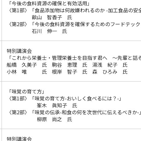
「今後の食料資源の確保と有効活用」
〈第1部〉「食品添加物は何故嫌われるのか -加工食品の安
畝山 智香子 氏
〈第2部〉「今後の食料資源を確保するためのフードテック
石川 伸一 氏
特別講演会
「これから栄養士・管理栄養士を目指す君へ ～先輩と話
船橋 久美子 氏 駒谷 恵理 氏 湯浅 紀子 氏
小林 唯 氏 根岸 智子 氏 森 ひろみ 氏
「味覚の育て方」
〈第1部〉「味覚の育て方-おいしく食べるには？-」
峯木 眞知子 氏
〈第2部〉「味覚の伝承-和食の何を次世代に伝えるべきか-
柳原 尚之 氏
特別講演会