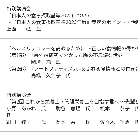
特別講演会
「日本人の食事摂取基準2025について
～『日本人の食事摂取基準2025年版』策定のポイント・活
上西 一弘 氏
「ヘルスリテラシーを高めるために ～正しい食情報の得か
〈第1部〉「最先端研究で分かった腸の不思議な世界」
國澤 純 氏
〈第2部〉「フードファディズム -あふれる食情報との付き
高橋 久仁子 氏
特別講演会
「第2回 これから栄養士・管理栄養士を目指す君へ ～先輩
小野 あかね 氏 駒谷 恵理 氏 松本 恭子
氏
細田 教子 氏 岡本 香 氏 佐々木 千恵 