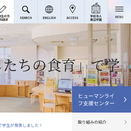
験生の方
学校法人
MENU
SEARCH
ENGLISH
ACCESS
料請求
渡辺学園
したちの食育」で学
ヒューマンライ
フ支援センター
取り組みの紹介
で学生が発表しました！