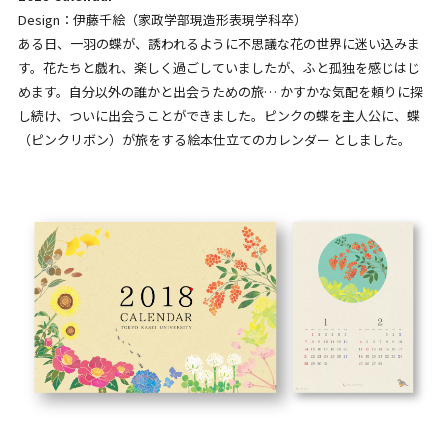
Design：伊藤千絵（家政学部現造形表現学科卒）
ある日、一羽の蝶が、誘われるように不思議な花の世界に迷い込みま
す。花たちと戯れ、楽しく過ごしていましたが、ふと孤独を感じはじ
めます。自分以外の誰かと出会うための旅… かすかな気配を頼りに探
し続け、ついに出会うことができました。ピンクの蝶を主人公に、蝶
（ピンクリボン）が旅をする絵本仕立てのカレンダー としました。