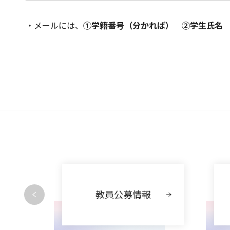
・メールには、
➀学籍番号（分かれば） ②学生氏名
動
教員公募情報