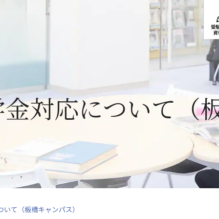
受
資
学金対応について（
ついて（板橋キャンパス）