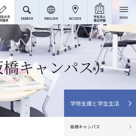
験生の方
学校法人
MENU
SEARCH
ENGLISH
ACCESS
料請求
渡辺学園
板橋キャンパス）
学修支援と学生生活
板橋キャンパス