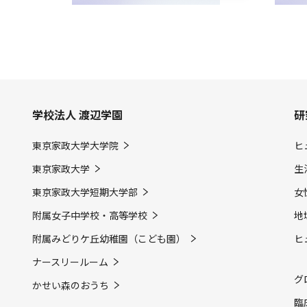
学校法人 渡辺学園
研
東京家政大学大学院
ヒ
東京家政大学
生
東京家政大学短期大学部
女
附属女子中学校・高等学校
地
附属みどりケ丘幼稚園（こども園）
ヒ
ナースリールーム
グ
かせい森のおうち
臨