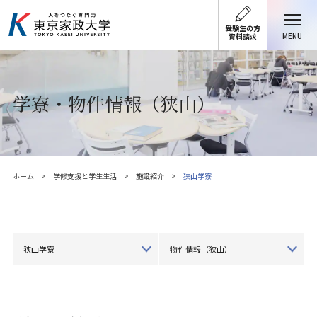
受験生の方
MENU
資料請求
学寮・物件情報（狭山）
ホーム
学修支援と学生生活
施設紹介
狭山学寮
狭山学寮
物件情報（狭山）