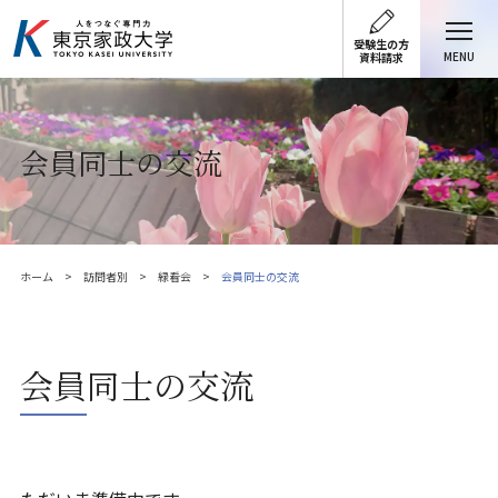
受験生の方
MENU
資料請求
会員同士の交流
ホーム
訪問者別
緑看会
会員同士の交流
会員同士の交流