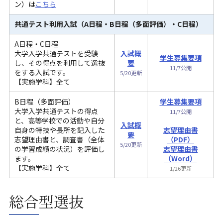
ン）は
こちら
共通テスト利用入試（A日程・
B日程（多面評価）・C日程
）
A日程・C日程
大学入学共通テストを受験
入試概
学生募集要項
し、その得点を利用して選抜
要
11/7公開
をする入試です。
5/20更新
【実施学科】全て
B日程（多面評価）
学生募集要項
大学入学共通テストの得点
11/7公開
と、高等学校での活動や自分
入試概
自身の特技や長所を記入した
志望理由書
要
志望理由書と、調査書（全体
（PDF）
5/20更新
の学習成績の状況）を評価し
志望理由書
ます。
（Word）
【実施学科】全て
1/26更新
総合型選抜