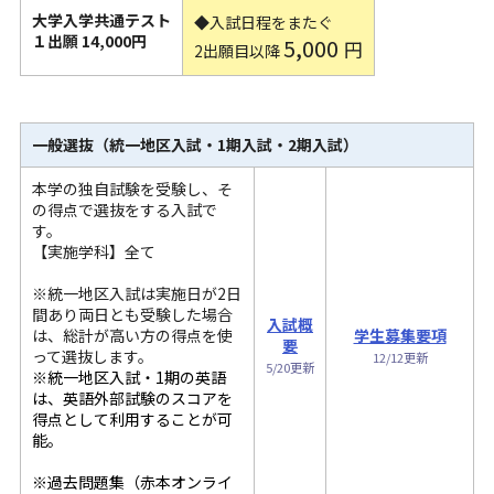
大学入学共通テスト
◆入試日程をまたぐ
１出願 14,000円
5,000
円
2出願目以降
一般選抜（統一地区入試・1期入試・2期入試）
本学の独自試験を受験し、そ
の得点で選抜をする入試で
す。
【実施学科】全て
※統一地区入試は実施日が2日
間あり両日とも受験した場合
入試概
は、総計が高い方の得点を使
学生募集要項
要
って選抜します。
12/12更新
5/20更新
※統一地区入試・1期の英語
は、英語外部試験のスコアを
得点として利用することが可
能。
※過去問題集（赤本オンライ