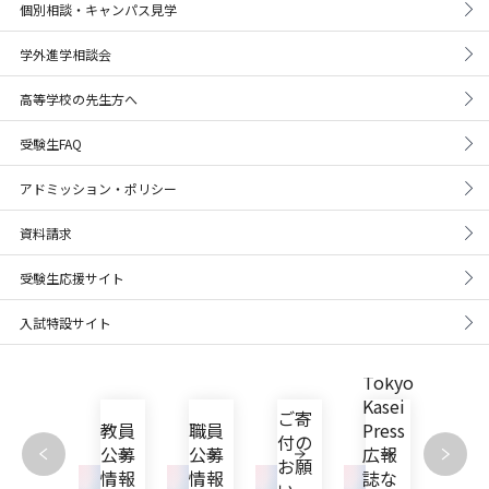
個別相談・キャンパス見学
学外進学相談会
高等学校の先生方へ
受験生FAQ
アドミッション・ポリシー
資料請求
受験生応援サイト
入試特設サイト
Tokyo
東京
Kasei
家政
自己
ご寄
教員
職員
Press
大学
点検
付の
公募
公募
広報
機関
評価
お願
情報
情報
誌な
リポ