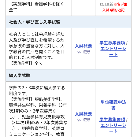
【実施学科】看護学科を除く
12/1更新
※留学生
全て
入試3期を追記
社会人・学び直し入学試験
社会人として社会経験を経た
人及び学び直しを希望する勉
学生募集要項
/
学意欲の豊富な方に対し、大
入試概要
エントリーシ
学教育の門戸を開くことを目
5/29更新
ート
的とした入試制度です。
【実施学科】全て
編入学試験
学部の2・3年次に編入学する
制度です。
【実施学科】服飾美術学科、
単位確認申込
環境共生学科、栄養学科（3年
書
次1期のみ・2年次募集な
入試概要
し）、児童学科育児支援専攻
学生募集要項
/
5/29更新
（3年次1期のみ・2年次募集な
エントリーシ
し）、初等教育学科、英語コ
ート
ミュニケーション学科、教育