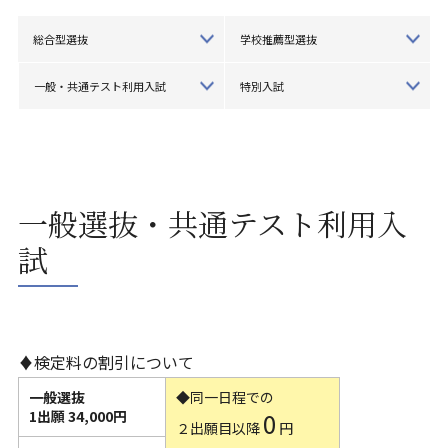
総合型選抜
学校推薦型選抜
一般・共通テスト利用入試
特別入試
一般選抜・共通テスト利用入
試
♦検定料の割引について
一般選抜
◆同一日程での
1出願 34,000円
0
２出願目以降
円