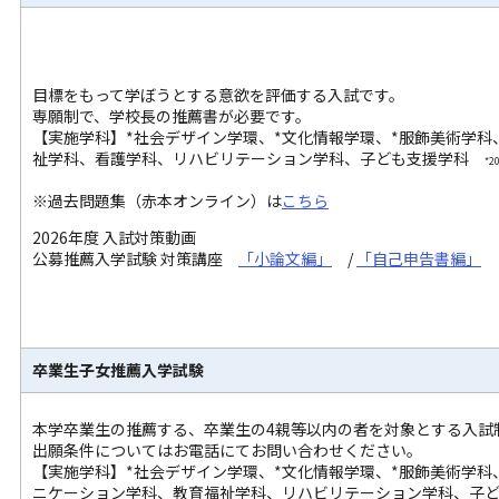
目標をもって学ぼうとする意欲を評価する入試です。
専願制で、学校長の推薦書が必要です。
【実施学科】*社会デザイン学環、*文化情報学環、*服飾美術学
祉学科、看護学科、リハビリテーション学科、子ども支援学科
*
※過去問題集（赤本オンライン）は
こちら
2026年度 入試対策動画
公募推薦入学試験 対策講座
「小論文編」
/
「自己申告書編」
卒業生子女推薦入学試験
本学卒業生の推薦する、卒業生の4親等以内の者を対象とする入試
出願条件についてはお電話にてお問い合わせください。
【実施学科】*社会デザイン学環、*文化情報学環、*服飾美術学
ニケーション学科、教育福祉学科、リハビリテーション学科、子