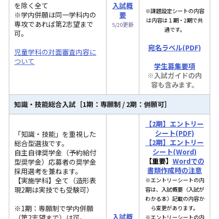
を除く全て
入試概
※課題設定シートの内容
※学内併願は同一学科内の
要
は内容は１期・2期で共
専攻であれば第2志望まで
5/20更新
通です。
可。
宛名ラベル(PDF)
児童学科の対面審査内容に
ついて
学生募集要項
※入試ガイドの内
容も含みます。
知識・技能総合入試［1期：専願
制
/ 2期：併願可］
【2期】エントリー
シート(PDF)
「知識・技能」を重視した
【2期】エントリー
総合型選抜です。
シート(Word)
自主自律奨学金（予約給付
【重要】
Wordでの
型奨学金）応募者の奨学金
書類作成時の注意
採用選考を兼ねます。
【実施学科】全て（造形表
※エントリーシートの内
現2期は実技でも受験可）
容は、入試概要（入試が
わかる本）記載の内容か
※1期：専願制で学内併願
ら変更があります。
入試概
（第2志望まで）は可。
※エントリーシートの内