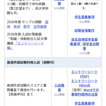
要
※2期：併願可で学内併願
容は１期・2期で共通で
（第2志望まで）、他大学併
5/20更新
す。
願も可。
学生募集要項
2026年度 サンプル問題
国
8/22更新
語
英語
数学
生物基礎
試験会場案内
2026年度 入試対策動画
「知識・技能総合入試 対策
自主自律奨学金募
講座
「エントリーシート
集要項
/
奨学金志願
編」
書
7/15公開
英語外部試験利用入試
［併願可］
エントリーシート
(PDF)
エントリーシート
英語外部試験のスコアと書
入試概
(Word)
類審査で選抜を行います。
要
【重要】
Wordでの
【実施学科】全て
書類作成時の注意
5/20更新
学生募集要項