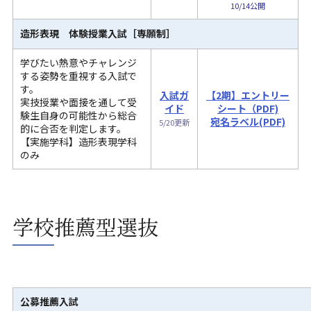
10/14公開
造形表現 体験授業入試
［専願制］
学びたい熱意やチャレンジ
する姿勢を重視する入試で
す。
入試ガ
【2期】エントリー
実技授業や面接を通して受
イド
シート（PDF)
験生自身の可能性から総合
宛名ラベル(PDF)
5/20更新
的に合否を判定します。
【実施学科】
造形表現学科
のみ
学校推薦型選抜
公募推薦入試