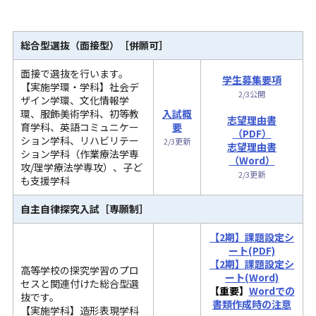
総合型選抜（面接型）
［併願可］
面接で選抜を行います。
学生募集要項
【実施学環・学科】社会デ
2/3公開
ザイン学環、文化情報学
環、服飾美術学科、初等教
入試概
志望理由書
育学科、英語コミュニケー
要
（PDF）
ション学科、リハビリテー
2/3更新
志望理由書
ション学科（作業療法学専
（Word）
攻/理学療法学専攻）、子ど
2/3更新
も支援学科
自主自律探究入試［専願
制
］
【2期】課題設定シ
ート(PDF)
【2期】課題設定シ
高等学校の探究学習のプロ
ート(Word)
セスと関連付けた総合型選
【重要】
Wordでの
抜です。
書類作成時の注意
【実施学科】
造形表現学科