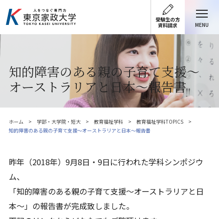
受験生の方
MENU
資料請求
知的障害のある親の子育て支援～
オーストラリアと日本～報告書
ホーム
学部・大学院・短大
教育福祉学科
教育福祉学科TOPICS
知的障害のある親の子育て支援～オーストラリアと日本～報告書
昨年（2018年）9月8日・9日に行われた学科シンポジウ
ム、
「知的障害のある親の子育て支援～オーストラリアと日
本～」の報告書が完成致しました。