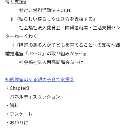
情と支援』
特定非営利活動法人UCHI
Ⅱ『私らしい暮らしや生き方を支援する』
社会福祉法人愛育会 障碍者就業・生活支援セン
ターわーくわく
Ⅲ『障害のある人が子どもを育てることへの支援～結
婚推進室「ぶ～け」の取り組みから～』
社会福祉法人南高愛隣会ぶ～け
知的障害のある親の子育て支援③
・Chapter3
パネルディスカッション
・資料
・アンケート
・おわりに