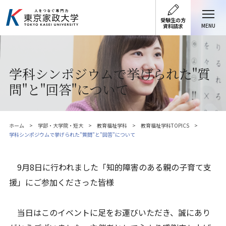
受験生の方
MENU
資料請求
学科シンポジウムで挙げられた"質
問"と"回答"について
ホーム
学部・大学院・短大
教育福祉学科
教育福祉学科TOPICS
学科シンポジウムで挙げられた"質問"と"回答"について
9月8日に行われました「知的障害のある親の子育て支
援」にご参加くださった皆様
当日はこのイベントに足をお運びいただき、誠にあり