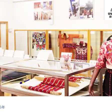
受
資
25年