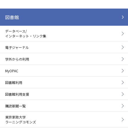
す。所属キャンパス図書館フォームからお申し込み
ください。
図書館
板橋：https://forms.gle/1N31xC36N74jQjaZ8
狭山：https://forms.gle/hm1s5dfPVf4hbWGP7
データベース/
インターネット・リンク集
▪ログインできない場合
電子ジャーナル
パスワードに記号（＠や＄）がある場合、ログイン
学外からの利用
できないことがあります。 所属キャンパス図書館の
MyOPAC
メールアドレス宛にご連絡ください。
板橋：ilibview@tokyo-kasei.ac.jp
図書館利用
狭山：slibview@tokyo-kasei.ac.jp
図書館利用支援
購読新聞一覧
東京家政大学
ラーニングコモンズ