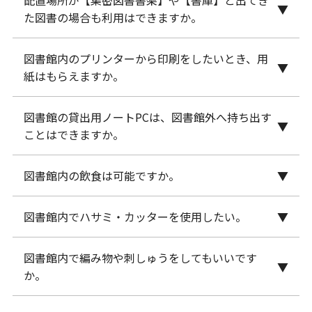
配置場所が【集密図書書架】や【書庫】と出てき
入館・貸出には学生証が必要です。学生証がないと
た図書の場合も利用はできますか。
図書館には入館できませんので、図書館利用の際は
必ずお持ちください。
図書館内のプリンターから印刷をしたいとき、用
利用可能です。ただし、利用者が直接取りに行くこ
紙はもらえますか。
とはできませんので、図書館職員にお申し出くださ
い。
図書館の貸出用ノートPCは、図書館外へ持ち出す
用紙の用意はありませんので、各自で用意をお願い
ことはできますか。
します。（板橋図書館：白黒印刷のみ。狭山図書
館：カラー印刷可。）
図書館内の飲食は可能ですか。
図書館外へ持ち出しはできません。図書館内での利
用をお願いします。
図書館内でハサミ・カッターを使用したい。
飲み物は、キャップが閉まる飲み物（水筒やペット
ただし、板橋図書館では授業期間中に限定して、条
ボトル等）であれば閲覧席でお飲みいただけます。
件付貸出を実施しています。
図書館内で編み物や刺しゅうをしてもいいです
図書館の施設・資料を傷つける可能性があるため、
ただし飲み物は出したままにせず、飲み終わりまし
詳しくは板橋図書館1Fカウンターまでお問い合わせ
か。
図書館内でハサミ・カッターを使用することはお控
たらカバン等にしまってください。
ください。
えください。
図書館内で食事はできません。