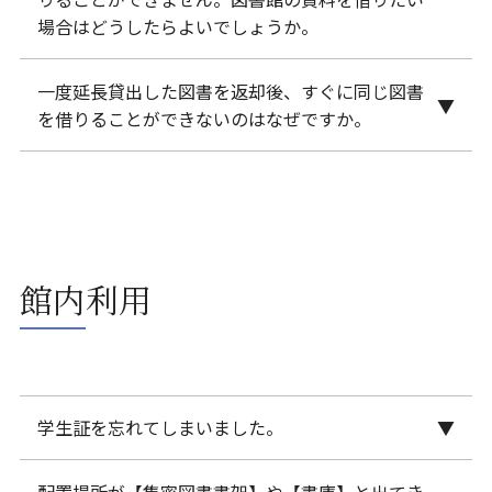
電子ブックのアクセスはこちら
場合はどうしたらよいでしょうか。
※参考図書…図書の背表紙の下部に貼られているラ
ベルに、赤い線が引かれており、分類に「R」のアル
一度延長貸出した図書を返却後、すぐに同じ図書
図書の郵送サービスを利用できます。図書館宛に申
を借りることができないのはなぜですか。
ファベットが記載されています。
請書を提出してください。 図書館から担当教員に確
認後、受理され、サービスを受けることができま
同一の利用者による長期間の図書の占有を避けるた
す。 まずは、以下のメールアドレス宛にご連絡くだ
め、返却をお願いします。図書館の図書は本学利用
さい。追って図書館より確認のご連絡をします。
者の共有財産です。返却処理後、図書を書架に並べ
宛先：ilibview@tokyo-kasei.ac.jp、件名：郵送サー
ることにより、ほかの利用者の目に触れる機会を設
館内利用
ビス申請
けています。改めて貸出をご希望の際は、書架から
図書をお持ちになり貸出手続きをしてください。
学生証を忘れてしまいました。