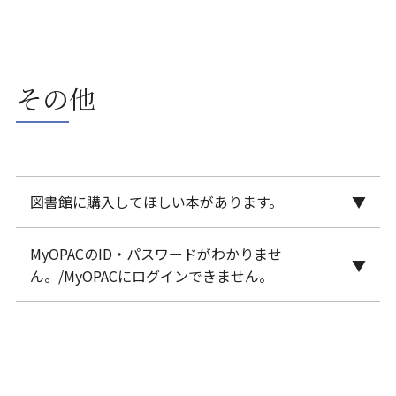
図書館内で手芸本などを読みながら編み物をするこ
図書館の施設・資料の保護のため、ご協力をお願い
とは可能です。
いたします。
刺しゅうはお控えください。図書館の椅子や床に針
を落とされる方が度々おり、他の方が怪我をする恐
その他
れがあるため、針の使用は禁止しております。
図書館に購入してほしい本があります。
MyOPACのID・パスワードがわかりませ
図書の購入希望は一人につき年間で3冊までです。
ん。/MyOPACにログインできません。
MyOPACから申し込みが可能です。ログイン後、利用
者サービスの購入希望図書申し込みページからお申
▪大学のメールアカウント（＠の前まで）のID・パ
し込みください。 また、図書館内にも「購入希望図
スワードを入力し、ログインしてください。非常勤
書申込書」を用意してあります。内容を記入し、カ
講師、嘱託職員などの方の利用には登録が必要で
ウンターへ提出してください。