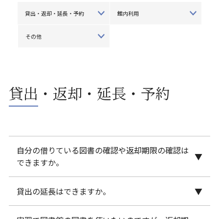
貸出・返却・延長・予約
館内利用
その他
貸出・返却・延長・予約
自分の借りている図書の確認や返却期限の確認は
できますか。
貸出の延長はできますか。
はい。
My OPAC
内の「利用者サービス」タブの「貸
出・予約状況照会」より確認ができます。