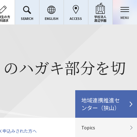
験生の方
学校法人
MENU
SEARCH
ENGLISH
ACCESS
料請求
渡辺学園
トのハガキ部分を切
地域連携推進セ
ンター（狭山）
Topics
Ｘ申込みされた方へ