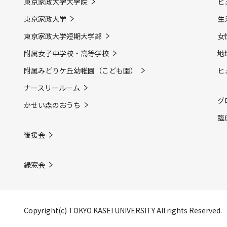
東京家政大学大学院
ヒ
東京家政大学
生
東京家政大学短期大学部
女
附属女子中学校・高等学校
地
附属みどりケ丘幼稚園（こども園）
ヒ
ナースリールーム
グ
かせい森のおうち
臨
後援会
緑窓会
Copyright(c) TOKYO KASEI UNIVERSITY All rights Reserved.