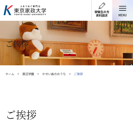
受験生の方
MENU
資料請求
ご挨拶
ホーム
渡辺学園
かせい森のおうち
ご挨拶
ご挨拶