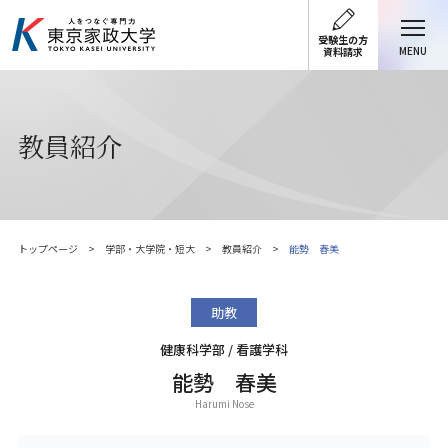
受験生の方
MENU
資料請求
教員紹介
トップページ
学部・大学院・短大
教員紹介
能勢 春美
助教
健康科学部 / 看護学科
能勢 春美
Harumi Nose