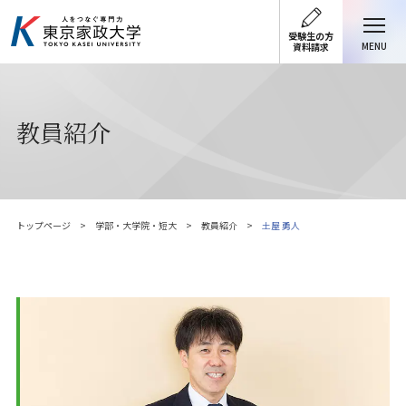
受験生の方
MENU
資料請求
教員紹介
トップページ
学部・大学院・短大
教員紹介
土屋 勇人