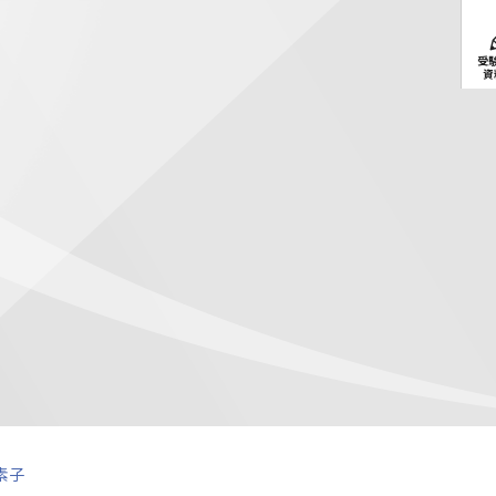
受
資
素子