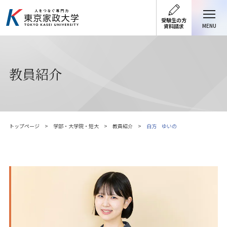
受験生の方
MENU
資料請求
教員紹介
トップページ
学部・大学院・短大
教員紹介
白方 ゆいの