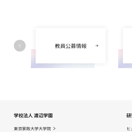
動
教員公募情報
学校法人 渡辺学園
研
東京家政大学大学院
ヒ