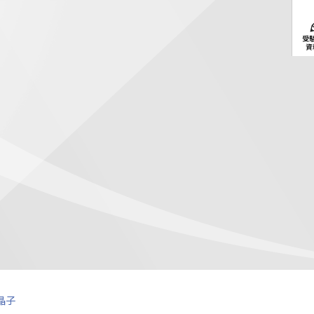
受
資
晶子