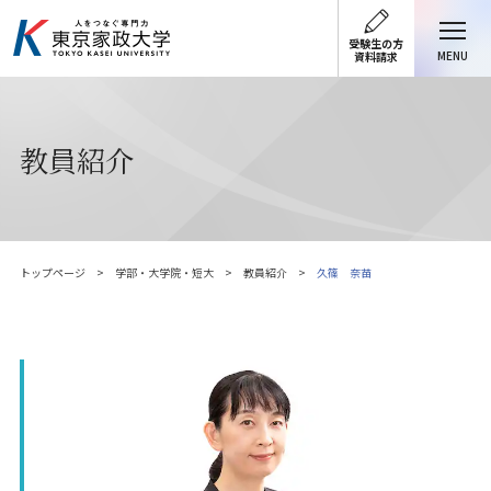
受験生の方
MENU
資料請求
教員紹介
トップページ
学部・大学院・短大
教員紹介
久篠 奈苗