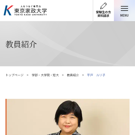
受験生の方
MENU
資料請求
教員紹介
トップページ
学部・大学院・短大
教員紹介
平戸 ルリ子