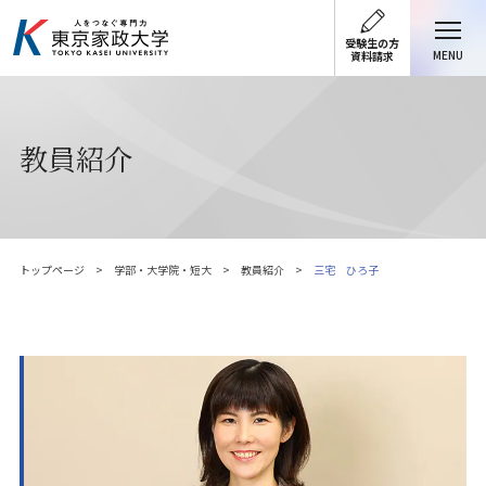
受験生の方
MENU
資料請求
教員紹介
トップページ
学部・大学院・短大
教員紹介
三宅 ひろ子