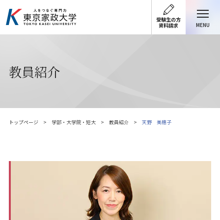
受験生の方
MENU
資料請求
教員紹介
トップページ
学部・大学院・短大
教員紹介
天野 美穂子