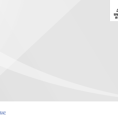
受
資
昌紀