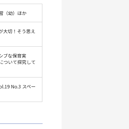
習（幼）ほか
が大切！そう思え
シブな保育実
について探究して
9 No.3 スペー