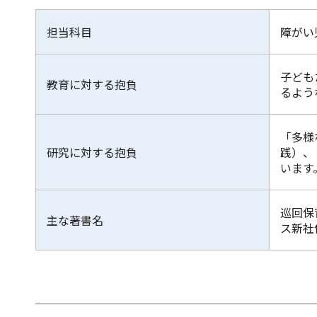
担当科目
障がい
子ども
教育に対する抱負
るよう
「多様
研究に対する抱負
践）、
います
巡回保
主な著書名
ス新社