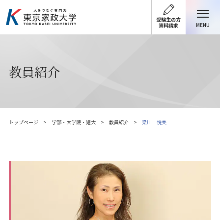
受験生の方
MENU
資料請求
教員紹介
トップページ
学部・大学院・短大
教員紹介
梁川 悦美