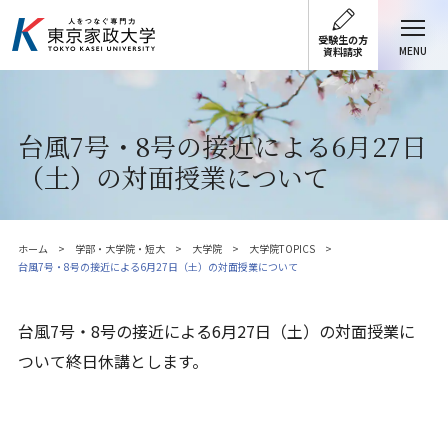
受験生の方
MENU
資料請求
台風7号・8号の接近による6月27日
（土）の対面授業について
ホーム
学部・大学院・短大
大学院
大学院TOPICS
台風7号・8号の接近による6月27日（土）の対面授業について
台風7号・8号の接近による6月27日（土）の対面授業に
ついて
終日休講とします。