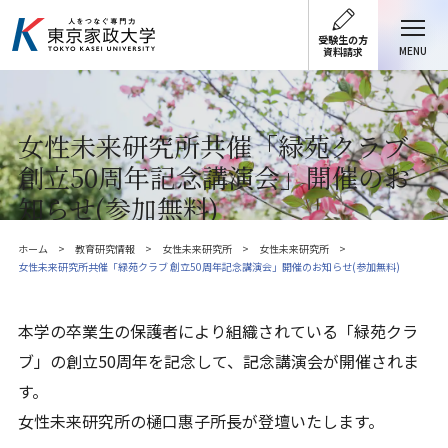
受験生の方
MENU
資料請求
女性未来研究所共催「緑苑クラブ
創立50周年記念講演会」開催のお
知らせ(参加無料)
ホーム
教育研究情報
女性未来研究所
女性未来研究所
女性未来研究所共催「緑苑クラブ 創立50周年記念講演会」開催のお知らせ(参加無料)
本学の卒業生の保護者により組織されている「緑苑クラ
ブ」の創立50周年を記念して、記念講演会が開催されま
す。
女性未来研究所の樋口惠子所長が登壇いたします。