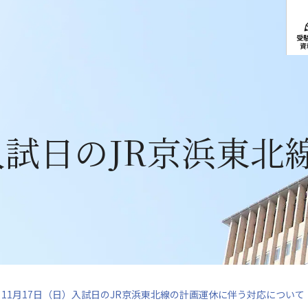
受
資
）入試日のJR京浜東
11月17日（日）入試日のJR京浜東北線の計画運休に伴う対応について