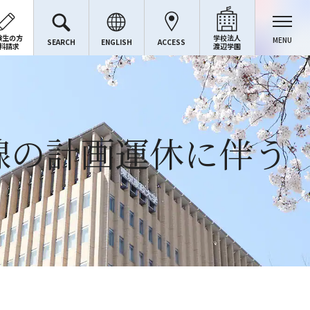
験生の方
学校法人
MENU
SEARCH
ENGLISH
ACCESS
料請求
渡辺学園
北線の計画運休に伴う