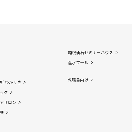
箱根仙石セミナーハウス
温水プール
教職員向け
所 わかくさ
ック
アサロン
護