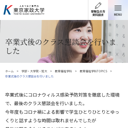
受験生の方
MENU
資料請求
卒業式後のクラス懇談会を行いま
した
ホーム
学部・大学院・短大
教育福祉学科
教育福祉学科TOPICS
卒業式後のクラス懇談会を行いました
卒業式後にコロナウィルス感染予防対策を徹底した環境
で、最後のクラス懇談会を行いました。
今年度もコロナ禍による影響で学生ひとりひとりとゆっ
くりと話すような時間は取れませんでしたが