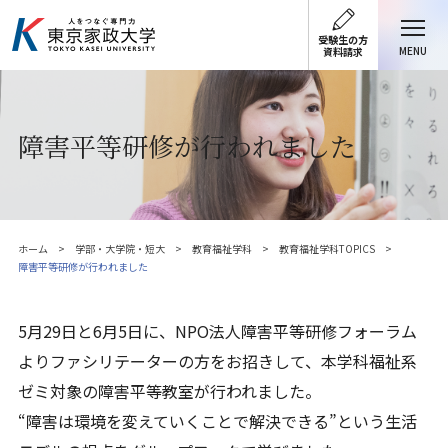
受験生の方
MENU
資料請求
障害平等研修が行われました
ホーム
学部・大学院・短大
教育福祉学科
教育福祉学科TOPICS
障害平等研修が行われました
5月29日と6月5日に、NPO法人障害平等研修フォーラム
よりファシリテーターの方をお招きして、本学科福祉系
ゼミ対象の障害平等教室が行われました。
“障害は環境を変えていくことで解決できる”という生活