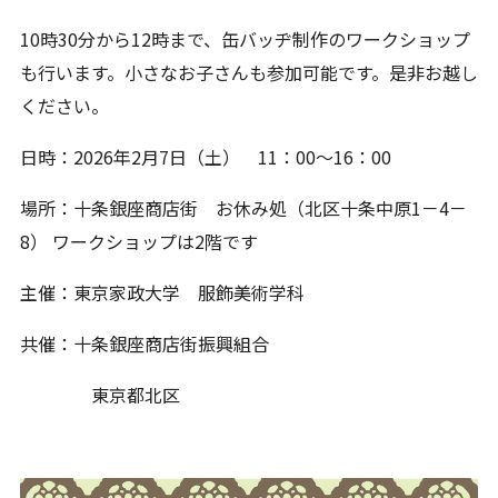
10時
30
分から
12
時まで、缶バッヂ制作のワークショップ
も行います。小さなお子さんも参加可能です。是非お越し
ください。
日時：
2026
年
2
月
7
日（土）
11
：
00
～
16
：
00
場所：十条銀座商店街 お休み処（北区十条中原
1
－
4
－
8
） ワークショップは
2
階です
主催：東京家政大学 服飾美術学科
共催：十条銀座商店街振興組合
東京都北区